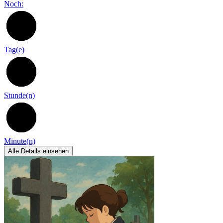
Noch:
97
Tag(e)
13
Stunde(n)
29
Minute(n)
Alle Details einsehen