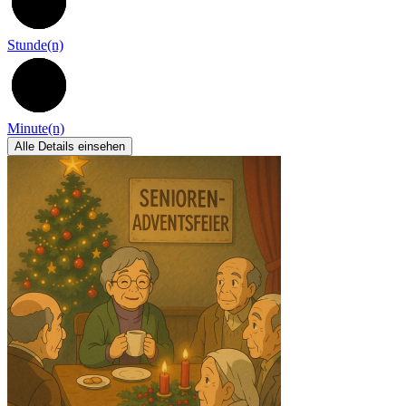
3
Stunde(n)
29
Minute(n)
Alle Details einsehen