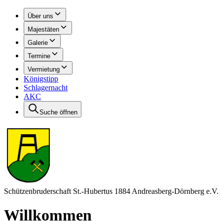
Über uns
Majestäten
Galerie
Termine
Vermietung
Königstipp
Schlagernacht
AKC
Suche öffnen
Schützenbruderschaft St.-Hubertus 1884 Andreasberg-Dörnberg e.V.
Willkommen