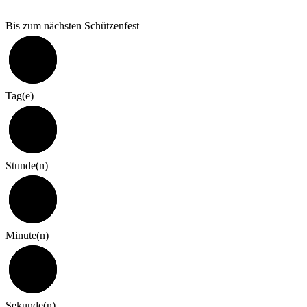
Bis zum nächsten Schützenfest
324
Tag(e)
7
Stunde(n)
0
Minute(n)
59
Sekunde(n)