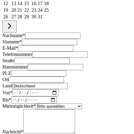
12
13
14
15
16
17
18
19
20
21
22
23
24
25
26
27
28
29
30
31
Nachname
*
Vorname
*
E-Mail
*
Telefonnummer
Straße
Hausnummer
PLZ
Ort
Land
Von
*
Bis
*
Mietmöglichkeit
*
Nachricht
*