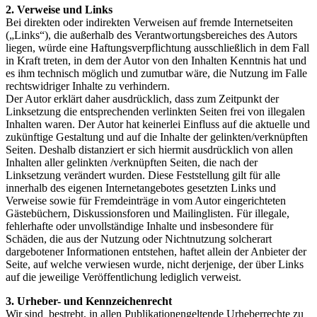
2. Verweise und Links
Bei direkten oder indirekten Verweisen auf fremde Internetseiten
(„Links“), die außerhalb des Verantwortungsbereiches des Autors
liegen, würde eine Haftungsverpflichtung ausschließlich in dem Fall
in Kraft treten, in dem der Autor von den Inhalten Kenntnis hat und
es ihm technisch möglich und zumutbar wäre, die Nutzung im Falle
rechtswidriger Inhalte zu verhindern.
Der Autor erklärt daher ausdrücklich, dass zum Zeitpunkt der
Linksetzung die entsprechenden verlinkten Seiten frei von illegalen
Inhalten waren. Der Autor hat keinerlei Einfluss auf die aktuelle und
zukünftige Gestaltung und auf die Inhalte der gelinkten/verknüpften
Seiten. Deshalb distanziert er sich hiermit ausdrücklich von allen
Inhalten aller gelinkten /verknüpften Seiten, die nach der
Linksetzung verändert wurden. Diese Feststellung gilt für alle
innerhalb des eigenen Internetangebotes gesetzten Links und
Verweise sowie für Fremdeinträge in vom Autor eingerichteten
Gästebüchern, Diskussionsforen und Mailinglisten. Für illegale,
fehlerhafte oder unvollständige Inhalte und insbesondere für
Schäden, die aus der Nutzung oder Nichtnutzung solcherart
dargebotener Informationen entstehen, haftet allein der Anbieter der
Seite, auf welche verwiesen wurde, nicht derjenige, der über Links
auf die jeweilige Veröffentlichung lediglich verweist.
3. Urheber- und Kennzeichenrecht
Wir sind bestrebt, in allen Publikationengeltende Urheberrechte zu