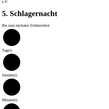
e.V.
5. Schlagernacht
Bis zum nächsten Schützenfest
321
Tag(e)
7
Stunde(n)
0
Minute(n)