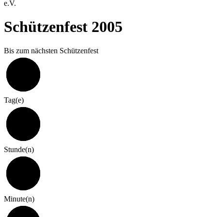
e.V.
Schützenfest 2005
Bis zum nächsten Schützenfest
321
Tag(e)
7
Stunde(n)
0
Minute(n)