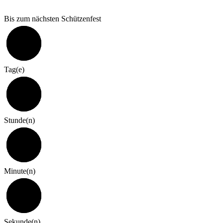
Bis zum nächsten Schützenfest
322
Tag(e)
7
Stunde(n)
0
Minute(n)
59
Sekunde(n)